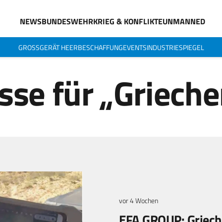
NEWS
BUNDESWEHR
KRIEG & KONFLIKTE
UNMANNED
GROSSGERÄT HEER
BESCHAFFUNG
EVENTS
INDUSTRIESPIEGEL
sse für „Griech
vor 4 Wochen
EFA GROUP: Grieche