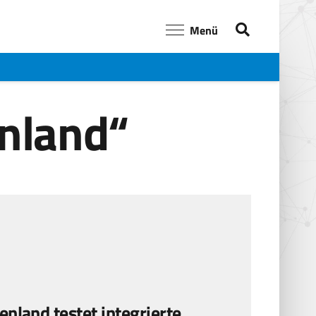
Menü
enland“
nland testet integrierte,