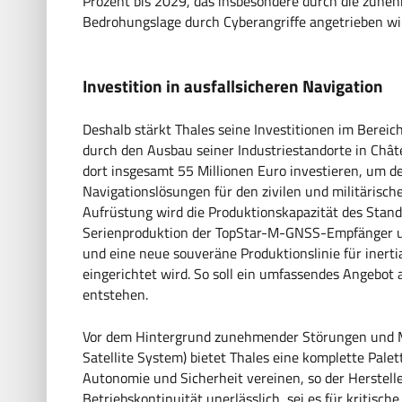
Prozent bis 2029, das insbesondere durch die zuneh
Bedrohungslage durch Cyberangriffe angetrieben wi
Investition in
ausfallsicheren Navigation
Deshalb stärkt Thales seine Investitionen im Bereich
durch den Ausbau seiner Industriestandorte in Châte
dort insgesamt 55 Millionen Euro investieren, um 
Navigationslösungen für den zivilen und militärisch
Aufrüstung wird die Produktionskapazität des Stando
Serienproduktion der TopStar-M-GNSS-Empfänger 
und eine neue souveräne Produktionslinie für iner
eingerichtet wird. So soll ein umfassendes Angebot 
entstehen.
Vor dem Hintergrund zunehmender Störungen und M
Satellite System) bietet Thales eine komplette Palet
Autonomie und Sicherheit vereinen, so der Herstelle
Betriebskontinuität unerlässlich, sei es für kritische