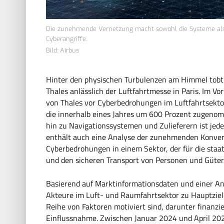
Die zunehmende Vernetzung macht sowohl die Systeme als a
Cyberangriffe.
Bild: Airbus
Hinter den physischen Turbulenzen am Himmel tobt ei
Thales anlässlich der Luftfahrtmesse in Paris. Im Vo
von Thales vor Cyberbedrohungen im Luftfahrtsekto
die innerhalb eines Jahres um 600 Prozent zugenom
hin zu Navigationssystemen und Zulieferern ist jedes 
enthält auch eine Analyse der zunehmenden Konver
Cyberbedrohungen in einem Sektor, der für die staatl
und den sicheren Transport von Personen und Güter
Basierend auf Marktinformationsdaten und einer Anal
Akteure im Luft- und Raumfahrtsektor zu Hauptziele
Reihe von Faktoren motiviert sind, darunter finanzie
Einflussnahme. Zwischen Januar 2024 und April 202