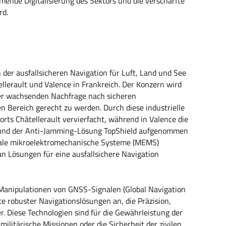
mende Digitalisierung des Sektors und die verschärfte
rd.
 der ausfallsicheren Navigation für Luft, Land und See
llerault und Valence in Frankreich. Der Konzern wird
der wachsenden Nachfrage nach sicheren
en Bereich gerecht zu werden. Durch diese industrielle
rts Châtellerault vervierfacht, während in Valence die
und der Anti-Jamming-Lösung TopShield aufgenommen
tiale mikroelektromechanische Systeme (MEMS)
an Lösungen für eine ausfallsichere Navigation
anipulationen von GNSS-Signalen (Global Navigation
te robuster Navigationslösungen an, die Präzision,
r. Diese Technologien sind für die Gewährleistung der
 militärische Missionen oder die Sicherheit der zivilen