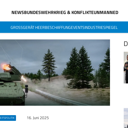
NEWS
BUNDESWEHR
KRIEG & KONFLIKTE
UNMANNED
GROSSGERÄT HEER
BESCHAFFUNG
EVENTS
INDUSTRIESPIEGEL
D
16. Juni 2025
EITSPOLITIK