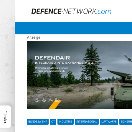
Anzeige
→
Index
BUNDESWEHR
CIT
INDUSTRIE
INTERNATIONAL
LUFTWAFFE
SICHERH