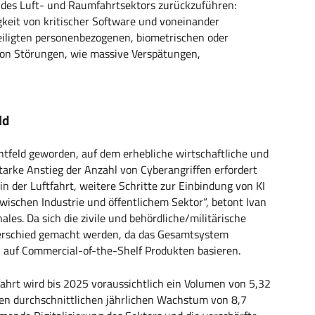
e des Luft- und Raumfahrtsektors zurückzuführen:
gkeit von kritischer Software und voneinander
eiligten personenbezogenen, biometrischen oder
von Störungen, wie massive Verspätungen,
ld
chtfeld geworden, auf dem erhebliche wirtschaftliche und
starke Anstieg der Anzahl von Cyberangriffen erfordert
in der Luftfahrt, weitere Schritte zur Einbindung von KI
ischen Industrie und öffentlichem Sektor“, betont Ivan
les. Da sich die zivile und behördliche/militärische
nterschied gemacht werden, da das Gesamtsystem
en auf Commercial-of-the-Shelf Produkten basieren.
fahrt wird bis 2025 voraussichtlich ein Volumen von 5,32
ten durchschnittlichen jährlichen Wachstum von 8,7