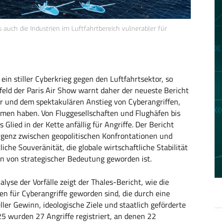
uch die Industrien im Luftfahrtbereich vulnerabler für
n stiller Cyberkrieg gegen den Luftfahrtsektor, so
rfeld der Paris Air Show warnt daher der neueste Bericht
r und dem spektakulären Anstieg von Cyberangriffen,
men haben. Von Fluggesellschaften und Flughäfen bis
Glied in der Kette anfällig für Angriffe. Der Bericht
genz zwischen geopolitischen Konfrontationen und
iche Souveränität, die globale wirtschaftliche Stabilität
n von strategischer Bedeutung geworden ist.
yse der Vorfälle zeigt der Thales-Bericht, wie die
n für Cyberangriffe geworden sind, die durch eine
ller Gewinn, ideologische Ziele und staatlich geförderte
5 wurden 27 Angriffe registriert, an denen 22