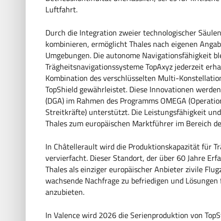
Luftfahrt.
Durch die Integration zweier technologischer Säul
kombinieren, ermöglicht Thales nach eigenen Angab
Umgebungen. Die autonome Navigationsfähigkeit ble
Trägheitsnavigationssysteme TopAxyz jederzeit erhal
Kombination des verschlüsselten Multi-Konstellat
TopShield gewährleistet. Diese Innovationen werden
(DGA) im Rahmen des Programms OMEGA (Operation
Streitkräfte) unterstützt. Die Leistungsfähigkeit u
Thales zum europäischen Marktführer im Bereich de
In Châtellerault wird die Produktionskapazität für 
vervierfacht. Dieser Standort, der über 60 Jahre Er
Thales als einziger europäischer Anbieter zivile Flug
wachsende Nachfrage zu befriedigen und Lösungen f
anzubieten.
In Valence wird 2026 die Serienproduktion von To