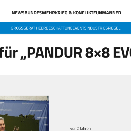
NEWS
BUNDESWEHR
KRIEG & KONFLIKTE
UNMANNED
GROSSGERÄT HEER
BESCHAFFUNG
EVENTS
INDUSTRIESPIEGEL
 für „PANDUR 8×8 EV
vor 2 Jahren