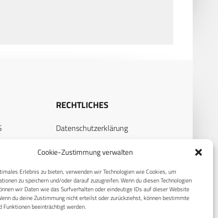
RECHTLICHES
S
Datenschutzerklärung
Cookie-Richtlinie (EU)
Cookie-Zustimmung verwalten
AGB
timales Erlebnis zu bieten, verwenden wir Technologien wie Cookies, um
Compliance
tionen zu speichern und/oder darauf zuzugreifen. Wenn du diesen Technologien
nnen wir Daten wie das Surfverhalten oder eindeutige IDs auf dieser Website
Impressum
Wenn du deine Zustimmung nicht erteilst oder zurückziehst, können bestimmte
 Funktionen beeinträchtigt werden.