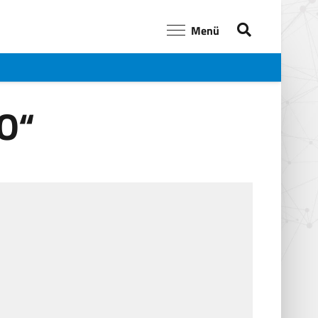
Menü
O“