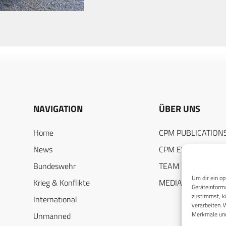
NAVIGATION
ÜBER UNS
Home
CPM PUBLICATION
News
CPM EVENTS
Bundeswehr
TEAM
Um dir ein op
Krieg & Konflikte
MEDIADATEN
Geräteinforma
zustimmst, kö
International
verarbeiten. 
Merkmale und
Unmanned