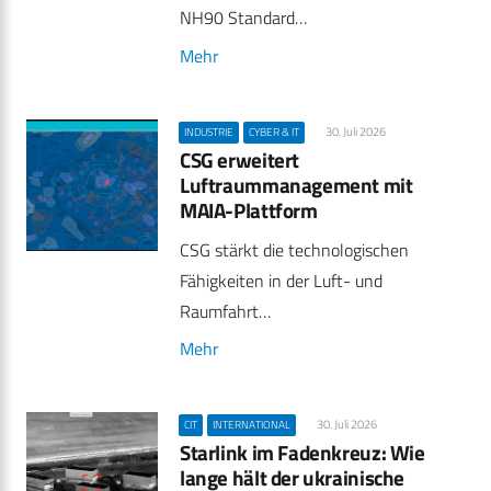
NH90 Standard…
Mehr
30. Juli 2026
INDUSTRIE
CYBER & IT
CSG erweitert
Luftraummanagement mit
MAIA-Plattform
CSG stärkt die technologischen
Fähigkeiten in der Luft- und
Raumfahrt…
Mehr
30. Juli 2026
CIT
INTERNATIONAL
Starlink im Fadenkreuz: Wie
lange hält der ukrainische