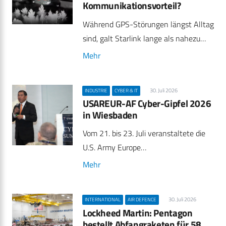
Kommunikationsvorteil?
Während GPS-Störungen längst Alltag
sind, galt Starlink lange als nahezu…
Mehr
30. Juli 2026
INDUSTRIE
CYBER & IT
USAREUR-AF Cyber-Gipfel 2026
in Wiesbaden
Vom 21. bis 23. Juli veranstaltete die
U.S. Army Europe…
Mehr
30. Juli 2026
INTERNATIONAL
AIR DEFENCE
Lockheed Martin: Pentagon
bestellt Abfangraketen für 58