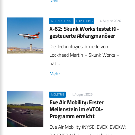
4. August 2026
INTERNATIONAL
FORSCHUNG
X-62: Skunk Works testet KI-
gesteuerte Abfangmanöver
Die Technologieschmiede von
Lockheed Martin – Skunk Works –
hat…
Mehr
4. August 2026
INDUSTRIE
Eve Air Mobility: Erster
Meilenstein im eVTOL-
Programm erreicht
Eve Air Mobility (NYSE: EVEX, EVEXW;