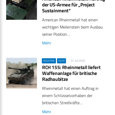
der US-Armee für „Project
Sustainment“
American Rheinmetall hat einen
wichtigen Meilenstein beim Ausbau
seiner Position…
Mehr
31. Juli 2026
INDUSTRIE
HEER
RCH 155: Rheinmetall liefert
Waffenanlage für britische
Radhaubitze
Rheinmetall hat einen Auftrag in
einem Schlüsselvorhaben der
britischen Streitkräfte…
Mehr