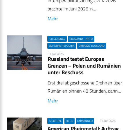
Interoperabilitätsübung CWIX 2026
brachte im Juni 2026 in…
Mehr
AIR DEFENCE
RUSSLAND – NATO
SICHERHEITSPOLITIK
UKRAINE-RUSSLAND
31. Juli 2026
Russland testet Europas
Grenzen – Polen und Rumänien
unter Beschuss
Erst drei abgeschossene Drohnen über
Rumänien binnen 48 Stunden, dann…
Mehr
31. Juli 2026
INDUSTRIE
HEER
UNMANNED
American Rheinmetall: Auftrag