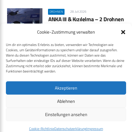
28. Juli 2026
DROHNEN
ANKA III & Kızılelma – 2 Drohnen
für den KAAN
Cookie-Zustimmung verwalten
Die Türkei baut mit dem KAAN nicht
nur einen eigenen…
Um dir ein optimales Erlebnis zu bieten, verwenden wir Technologien wie
Cookies, um Geräteinformationen zu speichern und/oder darauf zuzugreifen.
Mehr
Wenn du diesen Technologien zustimmst, können wir Daten wie das
Surfverhalten oder eindeutige IDs auf dieser Website verarbeiten. Wenn du deine
Zustimmung nicht erteilst oder zurückziehst, können bestimmte Merkmale und
Funktionen beeinträchtigt werden.
28. Juli 2026
INDUSTRIE
DROHNEN
RfAI-3 von DroneShield – KI-
Akzeptieren
Drohnenerkennung, die mit
jedem Einsatz dazulernt
Ablehnen
Statt nur bekannte
Einstellungen ansehen
Drohnensignaturen abzugleichen,
erkennt DroneShields neue KI-Engine
Cookie-Richtlinie
Datenschutzerklärung
Impressum
RfAI-3…