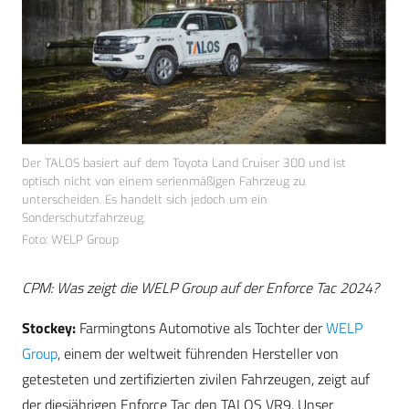
Der TALOS basiert auf dem Toyota Land Cruiser 300 und ist
optisch nicht von einem serienmäßigen Fahrzeug zu
unterscheiden. Es handelt sich jedoch um ein
Sonderschutzfahrzeug.
Foto: WELP Group
CPM: Was zeigt die WELP Group auf der Enforce Tac 2024?
Stockey:
Farmingtons Automotive als Tochter der
WELP
Group
, einem der weltweit führenden Hersteller von
getesteten und zertifizierten zivilen Fahrzeugen, zeigt auf
der diesjährigen Enforce Tac den TALOS VR9. Unser