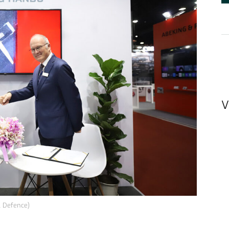
V
 Defence)