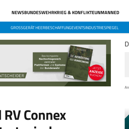
NEWS
BUNDESWEHR
KRIEG & KONFLIKTE
UNMANNED
GROSSGERÄT HEER
BESCHAFFUNG
EVENTS
INDUSTRIESPIEGEL
D
An
d RV Connex