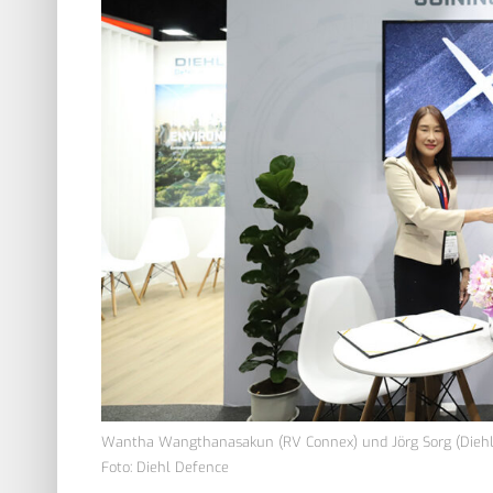
Wantha Wangthanasakun (RV Connex) und Jörg Sorg (Diehl
Foto: Diehl Defence