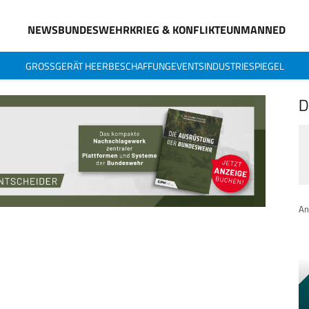
NEWS
BUNDESWEHR
KRIEG & KONFLIKTE
UNMANNED
GROSSGERÄT HEER
BESCHAFFUNG
EVENTS
INDUSTRIESPIEGEL
D
An