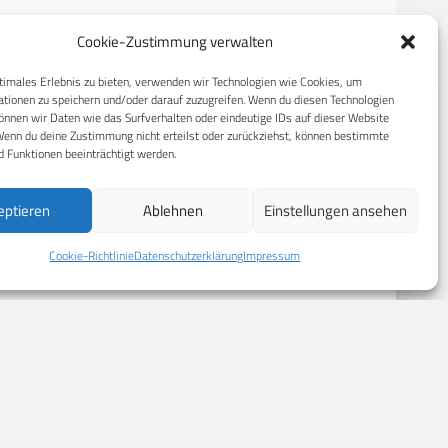
Cookie-Zustimmung verwalten
RECHTLICHES
timales Erlebnis zu bieten, verwenden wir Technologien wie Cookies, um
tionen zu speichern und/oder darauf zuzugreifen. Wenn du diesen Technologien
nnen wir Daten wie das Surfverhalten oder eindeutige IDs auf dieser Website
S
Datenschutzerklärung
Wenn du deine Zustimmung nicht erteilst oder zurückziehst, können bestimmte
 Funktionen beeinträchtigt werden.
Cookie-Richtlinie (EU)
AGB
eptieren
Ablehnen
Einstellungen ansehen
Compliance
Impressum
Cookie-Richtlinie
Datenschutzerklärung
Impressum
© 2026 CPM GmbH – Alle Rechte vorbehalten