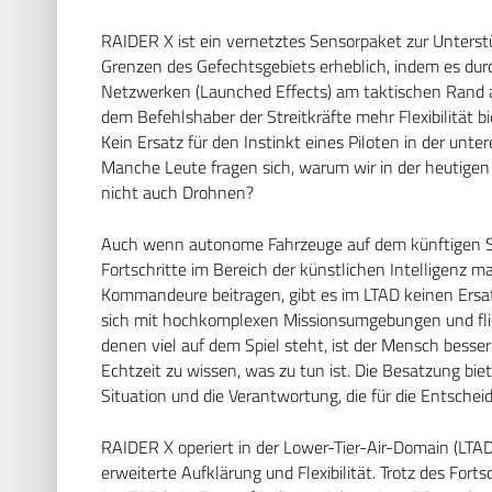
RAIDER X ist ein vernetztes Sensorpaket zur Unters
Grenzen des Gefechtsgebiets erheblich, indem es dur
Netzwerken (Launched Effects) am taktischen Rand au
dem Befehlshaber der Streitkräfte mehr Flexibilität bi
Kein Ersatz für den Instinkt eines Piloten in der unt
Manche Leute fragen sich, warum wir in der heutige
nicht auch Drohnen?
Auch wenn autonome Fahrzeuge auf dem künftigen Schl
Fortschritte im Bereich der künstlichen Intelligenz
Kommandeure beitragen, gibt es im LTAD keinen Ersatz
sich mit hochkomplexen Missionsumgebungen und flie
denen viel auf dem Spiel steht, ist der Mensch bess
Echtzeit zu wissen, was zu tun ist. Die Besatzung bi
Situation und die Verantwortung, die für die Entsche
RAIDER X operiert in der Lower-Tier-Air-Domain (LTAD
erweiterte Aufklärung und Flexibilität. Trotz des For