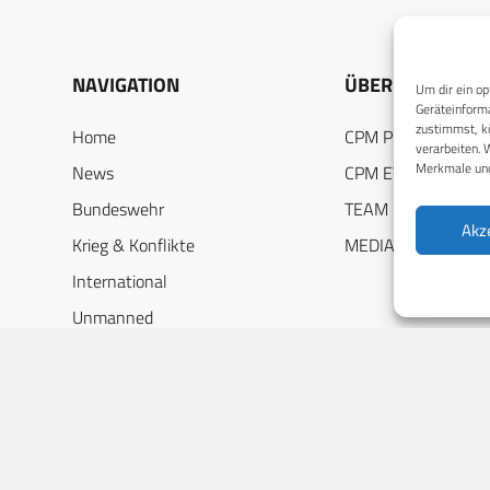
NAVIGATION
ÜBER UNS
Um dir ein op
Geräteinforma
zustimmst, kö
Home
CPM PUBLICATION
verarbeiten. 
Merkmale und
News
CPM EVENTS
Bundeswehr
TEAM
Akz
Krieg & Konflikte
MEDIADATEN
International
Unmanned
DEF-Jobs
Industriespiegel