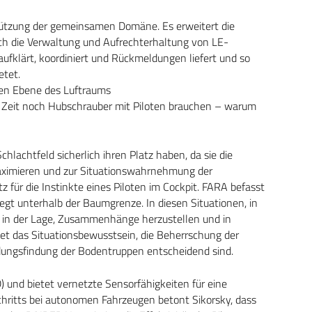
tützung der gemeinsamen Domäne. Es erweitert die
ch die Verwaltung und Aufrechterhaltung von LE-
fklärt, koordiniert und Rückmeldungen liefert und so
etet.
eren Ebene des Luftraums
n Zeit noch Hubschrauber mit Piloten brauchen – warum
achtfeld sicherlich ihren Platz haben, da sie die
 maximieren und zur Situationswahrnehmung der
 für die Instinkte eines Piloten im Cockpit. FARA befasst
gt unterhalb der Baumgrenze. In diesen Situationen, in
er in der Lage, Zusammenhänge herzustellen und in
etet das Situationsbewusstsein, die Beherrschung der
idungsfindung der Bodentruppen entscheidend sind.
) und bietet vernetzte Sensorfähigkeiten für eine
tschritts bei autonomen Fahrzeugen betont Sikorsky, dass