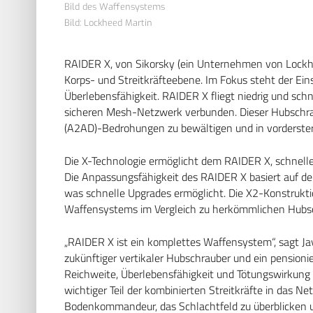
Bild des Waffensystems
Bild: Lockheed Martin
RAIDER X, von Sikorsky (ein Unternehmen von Lockheed
Korps- und Streitkräfteebene. Im Fokus steht der Ei
Überlebensfähigkeit. RAIDER X fliegt niedrig und schne
sicheren Mesh-Netzwerk verbunden. Dieser Hubschrau
(A2AD)-Bedrohungen zu bewältigen und in vorderster
Die X-Technologie ermöglicht dem RAIDER X, schnelle
Die Anpassungsfähigkeit des RAIDER X basiert auf 
was schnelle Upgrades ermöglicht. Die X2-Konstrukt
Waffensystems im Vergleich zu herkömmlichen Hubs
„RAIDER X ist ein komplettes Waffensystem“, sagt Jay
zukünftiger vertikaler Hubschrauber und ein pensionier
Reichweite, Überlebensfähigkeit und Tötungswirkung –
wichtiger Teil der kombinierten Streitkräfte in das 
Bodenkommandeur, das Schlachtfeld zu überblicken u