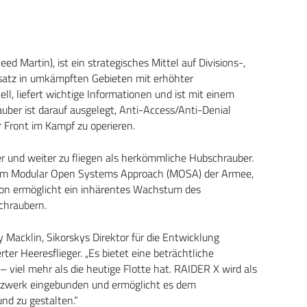
 Martin), ist ein strategisches Mittel auf Divisions-,
nsatz in umkämpften Gebieten mit erhöhter
ll, liefert wichtige Informationen und ist mit einem
ber ist darauf ausgelegt, Anti-Access/Anti-Denial
 Front im Kampf zu operieren.
r und weiter zu fliegen als herkömmliche Hubschrauber.
dem Modular Open Systems Approach (MOSA) der Armee,
ion ermöglicht ein inhärentes Wachstum des
chraubern.
 Macklin, Sikorskys Direktor für die Entwicklung
ter Heeresflieger. „Es bietet eine beträchtliche
 viel mehr als die heutige Flotte hat. RAIDER X wird als
Netzwerk eingebunden und ermöglicht es dem
nd zu gestalten.“