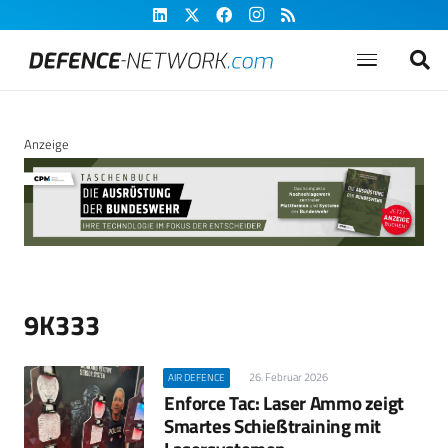
Anzeige
9K333
26. Februar 2026
AIR DEFENCE
Enforce Tac: Laser Ammo zeigt
Smartes Schießtraining mit