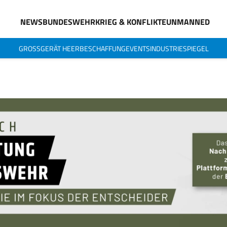
NEWS
BUNDESWEHR
KRIEG & KONFLIKTE
UNMANNED
GROSSGERÄT HEER
BESCHAFFUNG
EVENTS
INDUSTRIESPIEGEL