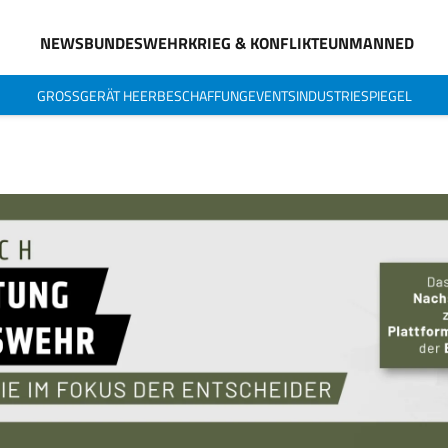
NEWS
BUNDESWEHR
KRIEG & KONFLIKTE
UNMANNED
GROSSGERÄT HEER
BESCHAFFUNG
EVENTS
INDUSTRIESPIEGEL