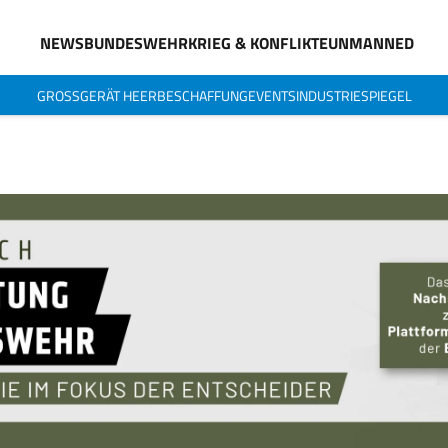
NEWS
BUNDESWEHR
KRIEG & KONFLIKTE
UNMANNED
GROSSGERÄT HEER
BESCHAFFUNG
EVENTS
INDUSTRIESPIEGEL