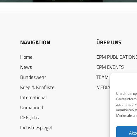
NAVIGATION
ÜBER UNS
Home
CPM PUBLICATION
News
CPM EVENTS
Bundeswehr
TEAM
Krieg & Konflikte
MEDIADATEN
Um dir ein op
International
Geräteinforma
zustimmst, kö
Unmanned
verarbeiten. 
Merkmale und
DEF-Jobs
Industriespiegel
Akz