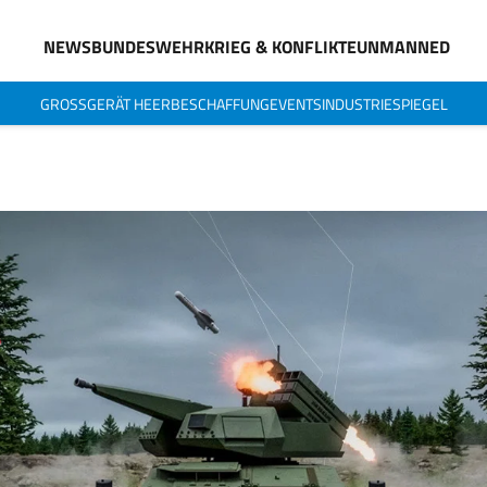
NEWS
BUNDESWEHR
KRIEG & KONFLIKTE
UNMANNED
GROSSGERÄT HEER
BESCHAFFUNG
EVENTS
INDUSTRIESPIEGEL