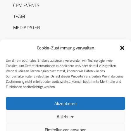
CPM EVENTS
TEAM
MEDIADATEN
Cookie-Zustimmung verwalten
Um dir ein optimales Erlebnis zu bieten, verwenden wir Technologien wie
RECHTLICHES
Cookies, um Geräteinformationen zu speichern und/oder darauf zuzugreifen.
Wenn du diesen Technologien zustimmst, können wir Daten wie das
Surfverhalten oder eindeutige IDs auf dieser Website verarbeiten. Wenn du deine
Datenschutzerklärung
Zustimmung nicht erteilst oder zurückziehst, können bestimmte Merkmale und
Funktionen beeinträchtigt werden.
Cookie-Richtlinie (EU)
AGB
Akzeptieren
Compliance
Ablehnen
Impressum
Einstellungen ansehen