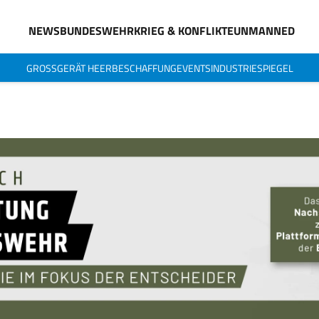
NEWS
BUNDESWEHR
KRIEG & KONFLIKTE
UNMANNED
GROSSGERÄT HEER
BESCHAFFUNG
EVENTS
INDUSTRIESPIEGEL