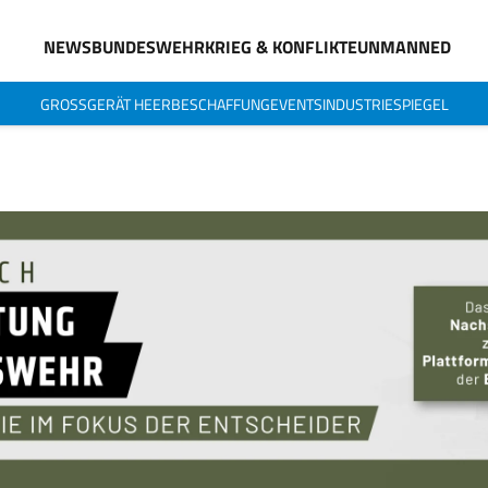
NEWS
BUNDESWEHR
KRIEG & KONFLIKTE
UNMANNED
GROSSGERÄT HEER
BESCHAFFUNG
EVENTS
INDUSTRIESPIEGEL