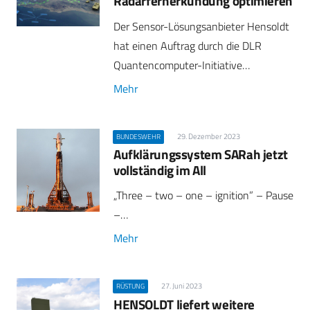
Radarfernerkundung optimieren
Der Sensor-Lösungsanbieter Hensoldt
hat einen Auftrag durch die DLR
Quantencomputer-Initiative…
Mehr
29. Dezember 2023
BUNDESWEHR
Aufklärungssystem SARah jetzt
vollständig im All
„Three – two – one – ignition” – Pause
–…
Mehr
27. Juni 2023
RÜSTUNG
HENSOLDT liefert weitere