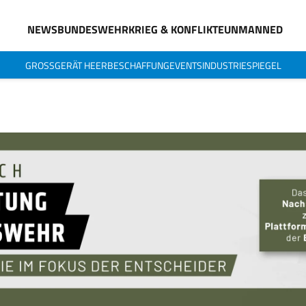
NEWS
BUNDESWEHR
KRIEG & KONFLIKTE
UNMANNED
GROSSGERÄT HEER
BESCHAFFUNG
EVENTS
INDUSTRIESPIEGEL