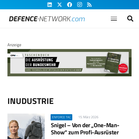
Anzeige
INUDUSTRIE
15. März 2026
ENFORCE TAC
Snigel – Von der „One-Man-
Show“ zum Profi-Ausrüster