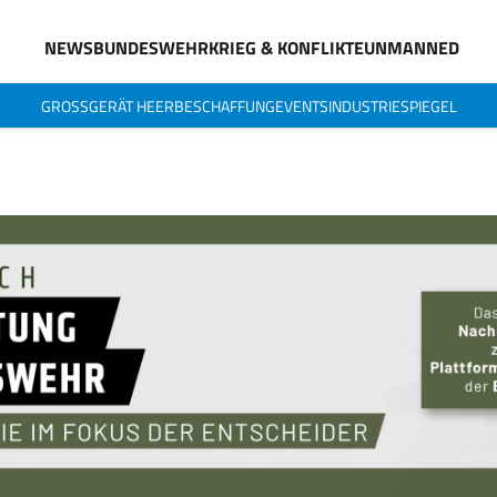
NEWS
BUNDESWEHR
KRIEG & KONFLIKTE
UNMANNED
GROSSGERÄT HEER
BESCHAFFUNG
EVENTS
INDUSTRIESPIEGEL