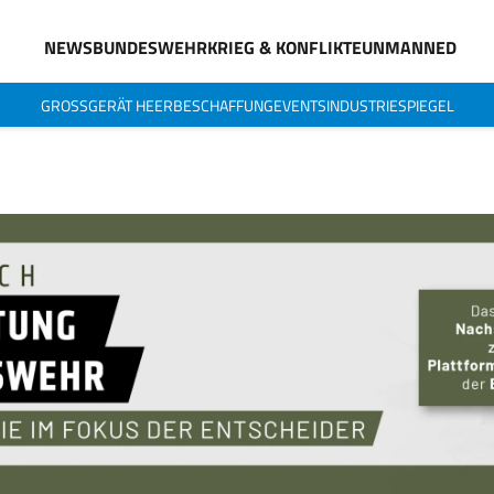
NEWS
BUNDESWEHR
KRIEG & KONFLIKTE
UNMANNED
GROSSGERÄT HEER
BESCHAFFUNG
EVENTS
INDUSTRIESPIEGEL