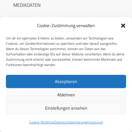
MEDIADATEN
Cookie-Zustimmung verwalten
Um dir ein optimales Erlebnis zu bieten, verwenden wir Technologien wie
RECHTLICHES
Cookies, um Geräteinformationen zu speichern und/oder darauf zuzugreifen.
Wenn du diesen Technologien zustimmst, können wir Daten wie das
Surfverhalten oder eindeutige IDs auf dieser Website verarbeiten. Wenn du deine
Datenschutzerklärung
Zustimmung nicht erteilst oder zurückziehst, können bestimmte Merkmale und
Funktionen beeinträchtigt werden.
Cookie-Richtlinie (EU)
AGB
Akzeptieren
Compliance
Ablehnen
Impressum
Einstellungen ansehen
© 2026 CPM GmbH – Alle Rechte vorbehalten
Cookie-Richtlinie
Datenschutzerklärung
Impressum