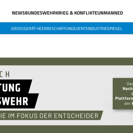
NEWS
BUNDESWEHR
KRIEG & KONFLIKTE
UNMANNED
GROSSGERÄT HEER
BESCHAFFUNG
EVENTS
INDUSTRIESPIEGEL