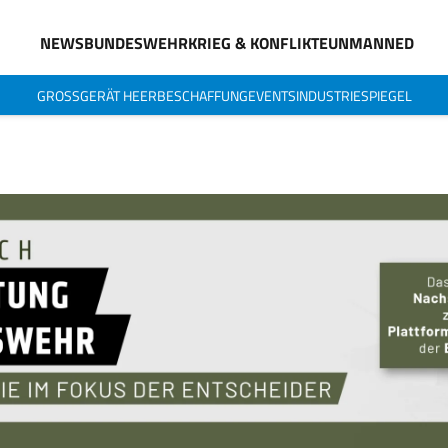
NEWS
BUNDESWEHR
KRIEG & KONFLIKTE
UNMANNED
GROSSGERÄT HEER
BESCHAFFUNG
EVENTS
INDUSTRIESPIEGEL