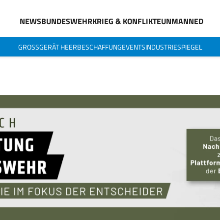
NEWS
BUNDESWEHR
KRIEG & KONFLIKTE
UNMANNED
GROSSGERÄT HEER
BESCHAFFUNG
EVENTS
INDUSTRIESPIEGEL