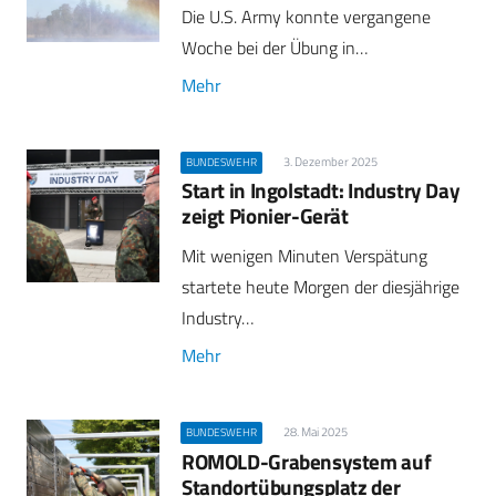
Die U.S. Army konnte vergangene
Woche bei der Übung in…
Mehr
3. Dezember 2025
BUNDESWEHR
Start in Ingolstadt: Industry Day
zeigt Pionier-Gerät
Mit wenigen Minuten Verspätung
startete heute Morgen der diesjährige
Industry…
Mehr
28. Mai 2025
BUNDESWEHR
ROMOLD-Grabensystem auf
Standortübungsplatz der