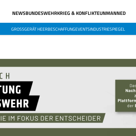
NEWS
BUNDESWEHR
KRIEG & KONFLIKTE
UNMANNED
GROSSGERÄT HEER
BESCHAFFUNG
EVENTS
INDUSTRIESPIEGEL