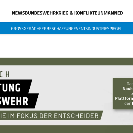
NEWS
BUNDESWEHR
KRIEG & KONFLIKTE
UNMANNED
GROSSGERÄT HEER
BESCHAFFUNG
EVENTS
INDUSTRIESPIEGEL