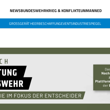
NEWS
BUNDESWEHR
KRIEG & KONFLIKTE
UNMANNED
GROSSGERÄT HEER
BESCHAFFUNG
EVENTS
INDUSTRIESPIEGEL