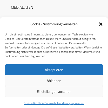
MEDIADATEN
Cookie-Zustimmung verwalten
Um dir ein optimales Erlebnis zu bieten, verwenden wir Technologien wie
RECHTLICHES
Cookies, um Geräteinformationen zu speichern und/oder darauf zuzugreifen.
Wenn du diesen Technologien zustimmst, können wir Daten wie das
Surfverhalten oder eindeutige IDs auf dieser Website verarbeiten. Wenn du deine
Datenschutzerklärung
Zustimmung nicht erteilst oder zurückziehst, können bestimmte Merkmale und
Funktionen beeinträchtigt werden.
Cookie-Richtlinie (EU)
AGB
Akzeptieren
Compliance
Ablehnen
Impressum
Einstellungen ansehen
© 2026 CPM GmbH – Alle Rechte vorbehalten
Cookie-Richtlinie
Datenschutzerklärung
Impressum