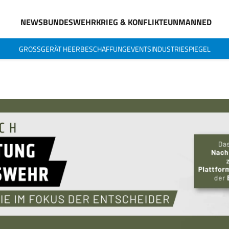
NEWS
BUNDESWEHR
KRIEG & KONFLIKTE
UNMANNED
GROSSGERÄT HEER
BESCHAFFUNG
EVENTS
INDUSTRIESPIEGEL