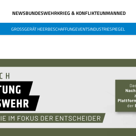
NEWS
BUNDESWEHR
KRIEG & KONFLIKTE
UNMANNED
GROSSGERÄT HEER
BESCHAFFUNG
EVENTS
INDUSTRIESPIEGEL