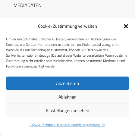
MEDIADATEN
Cookie-Zustimmung verwalten
Um dir ein optimales Erlebnis zu bieten, verwenden wir Technologien wie
RECHTLICHES
Cookies, um Geräteinformationen zu speichern und/oder darauf zuzugreifen.
Wenn du diesen Technologien zustimmst, können wir Daten wie das
Surfverhalten oder eindeutige IDs auf dieser Website verarbeiten. Wenn du deine
Datenschutzerklärung
Zustimmung nicht erteilst oder zurückziehst, können bestimmte Merkmale und
Funktionen beeinträchtigt werden.
Cookie-Richtlinie (EU)
AGB
Akzeptieren
Compliance
Ablehnen
Impressum
Einstellungen ansehen
© 2026 CPM GmbH – Alle Rechte vorbehalten
Cookie-Richtlinie
Datenschutzerklärung
Impressum