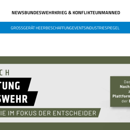
NEWS
BUNDESWEHR
KRIEG & KONFLIKTE
UNMANNED
GROSSGERÄT HEER
BESCHAFFUNG
EVENTS
INDUSTRIESPIEGEL