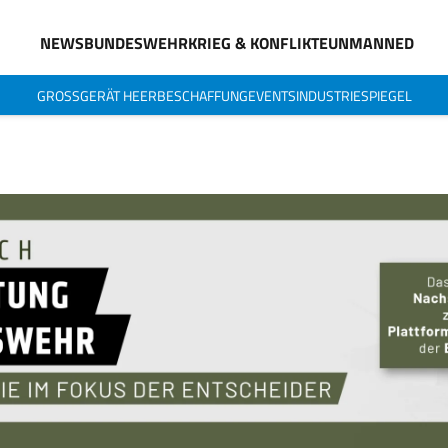
NEWS
BUNDESWEHR
KRIEG & KONFLIKTE
UNMANNED
GROSSGERÄT HEER
BESCHAFFUNG
EVENTS
INDUSTRIESPIEGEL