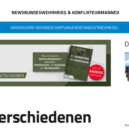
NEWS
BUNDESWEHR
KRIEG & KONFLIKTE
UNMANNED
GROSSGERÄT HEER
BESCHAFFUNG
EVENTS
INDUSTRIESPIEGEL
D
verschiedenen
An