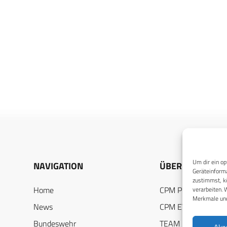
Um dir ein op
NAVIGATION
ÜBER UNS
Geräteinforma
zustimmst, kö
Home
CPM PUBLICATION
verarbeiten. 
Merkmale und
News
CPM EVENTS
Bundeswehr
TEAM