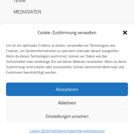
TEAM
MEDIADATEN
Cookie-Zustimmung verwalten
Um dir ein optimales Erlebnis zu bieten, verwenden wir Technologien wie
RECHTLICHES
Cookies, um Geräteinformationen zu speichern und/oder darauf zuzugreifen.
Wenn du diesen Technologien zustimmst, können wir Daten wie das
Surfverhalten oder eindeutige IDs auf dieser Website verarbeiten. Wenn du deine
Datenschutzerklärung
Zustimmung nicht erteilst oder zurückziehst, können bestimmte Merkmale und
Funktionen beeinträchtigt werden.
Cookie-Richtlinie (EU)
AGB
Akzeptieren
Compliance
Ablehnen
Impressum
Einstellungen ansehen
© 2026 CPM GmbH – Alle Rechte vorbehalten
Cookie-Richtlinie
Datenschutzerklärung
Impressum