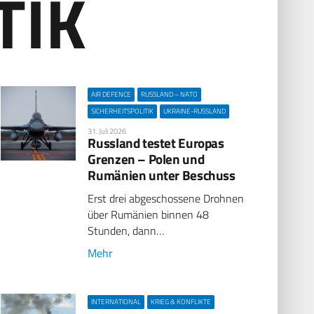
TIK
AIR DEFENCE
RUSSLAND – NATO
SICHERHEITSPOLITIK
UKRAINE-RUSSLAND
31. Juli 2026
Russland testet Europas
Grenzen – Polen und
Rumänien unter Beschuss
Erst drei abgeschossene Drohnen
über Rumänien binnen 48
Stunden, dann…
Mehr
INTERNATIONAL
KRIEG & KONFLIKTE