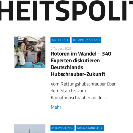
HEITSPOLI
AIR DEFENCE
UKRAINE-RUSSLAND
2. August 2026
Rotoren im Wandel – 340
Experten diskutieren
Deutschlands
Hubschrauber-Zukunft
Vom Rettungshubschrauber über
dem Stau bis zum
Kampfhubschrauber an der…
Mehr
INTERNATIONAL
KRIEG & KONFLIKTE