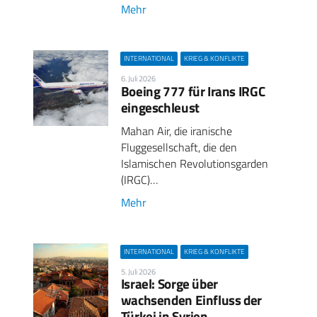
Mehr
INTERNATIONAL
KRIEG & KONFLIKTE
6. Juli 2026
Boeing 777 für Irans IRGC
eingeschleust
Mahan Air, die iranische
Fluggesellschaft, die den
Islamischen Revolutionsgarden
(IRGC)…
Mehr
INTERNATIONAL
KRIEG & KONFLIKTE
5. Juli 2026
Israel: Sorge über
wachsenden Einfluss der
Türkei in Syrien