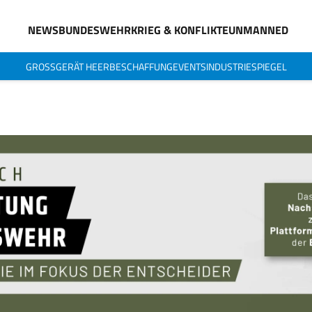
NEWS
BUNDESWEHR
KRIEG & KONFLIKTE
UNMANNED
GROSSGERÄT HEER
BESCHAFFUNG
EVENTS
INDUSTRIESPIEGEL