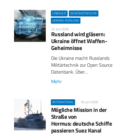
CYBER & IT
SICHERHEITSPOLITIK
UKRAINE-RUSSLAND
22. Juni 2026
Russland wird gläsern:
Ukraine öffnet Waffen-
Geheimnisse
Die Ukraine macht Russlands
Militärtechnik zur Open Source
Datenbank. Über…
Mehr
18. Juni 2026
INTERNATIONAL
Mögliche Mission in der
Straße von
Hormus: deutsche Schiffe
passieren Suez Kanal