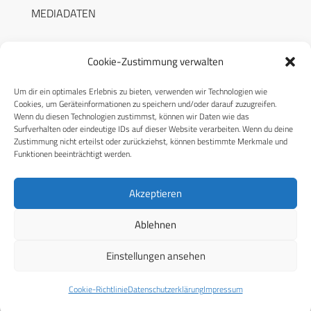
MEDIADATEN
Cookie-Zustimmung verwalten
Um dir ein optimales Erlebnis zu bieten, verwenden wir Technologien wie
RECHTLICHES
Cookies, um Geräteinformationen zu speichern und/oder darauf zuzugreifen.
Wenn du diesen Technologien zustimmst, können wir Daten wie das
Surfverhalten oder eindeutige IDs auf dieser Website verarbeiten. Wenn du deine
Datenschutzerklärung
Zustimmung nicht erteilst oder zurückziehst, können bestimmte Merkmale und
Funktionen beeinträchtigt werden.
Cookie-Richtlinie (EU)
AGB
Akzeptieren
Compliance
Ablehnen
Impressum
Einstellungen ansehen
© 2026 CPM GmbH – Alle Rechte vorbehalten
Cookie-Richtlinie
Datenschutzerklärung
Impressum