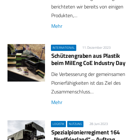
berichteten wir bereits von einigen
Produkten,…
Mehr
11. Dezember 2023
INTERNATIONAL
Schützengraben aus Plastik
beim MilEng CoE Industry Day
Die Verbesserung der gemeinsamen
Pionierfähigkeiten ist das Ziel des
Zusammenschluss…
Mehr
28. Juni 2023
LOGISTIK
NUTZUNG
Spezialpionierregiment 164
„Nordfriesland“ – Auftrag,