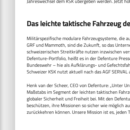
Jahreswechsel dem KSK übergeben werden. Jetzt hoff
Das leichte taktische Fahrzeug d
Militärspezifische modulare Fahrzeugsysteme, die au
GRF und Mammoth, sind die Zukunft, so das Untern
schweizerischen Streitkräfte nutzen inzwischen ve
Defenture-Portfolio, heißt es in der Defenture Pre
Bundeswehr – hie als Aufklärungs- und Gefechtsfa
Schweizer KSK nutzt aktuell nach das AGF SERVAL a
Henk van der Scheer, CEO von Defenture: „Unter Un
Maßstabs im Segment der leichten taktischen Fahrz
globaler Sicherheit und Freiheit bei. Mit den Defent
beschützen, ihre Missionen so sicher wie möglich a
zurückkehren können. Unsere Mission ist es, jeden 