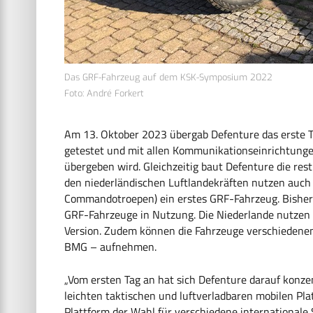
Das GRF-Fahrzeug auf dem KSK-Symposium 2022
Foto: André Forkert
Am 13. Oktober 2023 übergab Defenture das erste 
getestet und mit allen Kommunikationseinrichtunge
übergeben wird. Gleichzeitig baut Defenture die r
den niederländischen Luftlandekräften nutzen auch 
Commandotroepen) ein erstes GRF-Fahrzeug. Bisher 
GRF-Fahrzeuge in Nutzung. Die Niederlande nutzen
Version. Zudem können die Fahrzeuge verschiedene
BMG – aufnehmen.
„Vom ersten Tag an hat sich Defenture darauf konz
leichten taktischen und luftverladbaren mobilen Pl
Plattform der Wahl für verschiedene internationale 