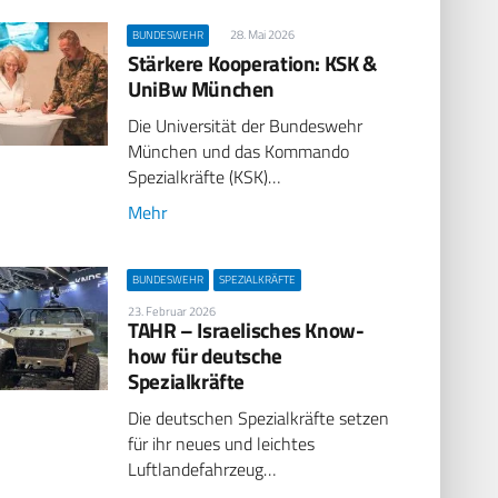
28. Mai 2026
BUNDESWEHR
Stärkere Kooperation: KSK &
UniBw München
Die Universität der Bundeswehr
München und das Kommando
Spezialkräfte (KSK)…
Mehr
BUNDESWEHR
SPEZIALKRÄFTE
23. Februar 2026
TAHR – Israelisches Know-
how für deutsche
Spezialkräfte
Die deutschen Spezialkräfte setzen
für ihr neues und leichtes
Luftlandefahrzeug…