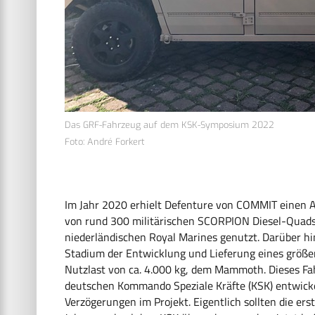
Das GRF-Fahrzeug auf dem KSK-Symposium 2022
Foto: André Forkert
Im Jahr 2020 erhielt Defenture von COMMIT einen A
von rund 300 militärischen SCORPION Diesel-Quads.
niederländischen Royal Marines genutzt. Darüber hi
Stadium der Entwicklung und Lieferung eines größer
Nutzlast von ca. 4.000 kg, dem Mammoth. Dieses Fa
deutschen Kommando Speziale Kräfte (KSK) entwickel
Verzögerungen im Projekt. Eigentlich sollten die e