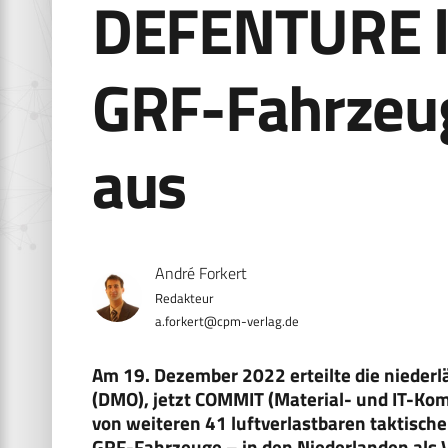
DEFENTURE li
GRF-Fahrzeug
aus
André Forkert
a.forkert@cpm-verlag.de
Am 19. Dezember 2022 erteilte die niederl
(DMO), jetzt COMMIT (Material- und IT-Ko
von weiteren 41 luftverlastbaren taktisch
GRF-Fahrzeuge – in den Niederlanden als V