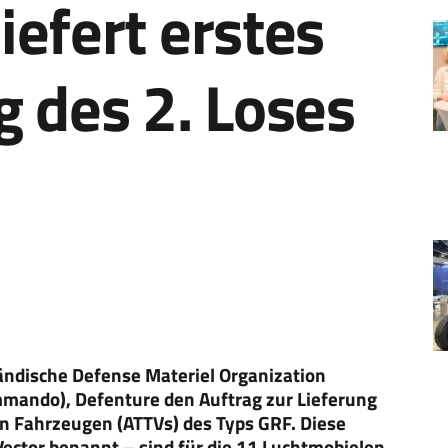
efert erstes
 des 2. Loses
ändische Defense Materiel Organization
mmando), Defenture den Auftrag zur Lieferung
en Fahrzeugen (ATTVs) des Typs GRF. Diese
ector benannt – sind für die 11 Luchtmobielen