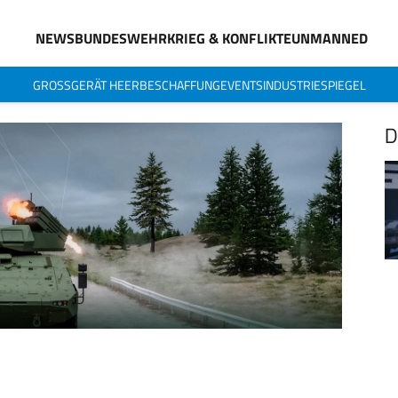
NEWS
BUNDESWEHR
KRIEG & KONFLIKTE
UNMANNED
GROSSGERÄT HEER
BESCHAFFUNG
EVENTS
INDUSTRIESPIEGEL
D