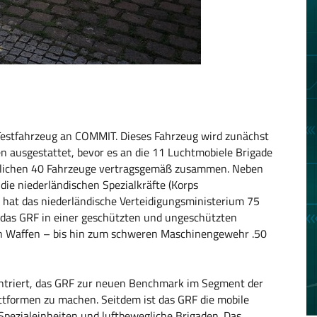
Testfahrzeug an COMMIT. Dieses Fahrzeug wird zunächst
n ausgestattet, bevor es an die 11 Luchtmobiele Brigade
estlichen 40 Fahrzeuge vertragsgemäß zusammen. Neben
die niederländischen Spezialkräfte (Korps
hat das niederländische Verteidigungsministerium 75
 das GRF in einer geschützten und ungeschützten
n Waffen – bis hin zum schweren Maschinengewehr .50
entriert, das GRF zur neuen Benchmark im Segment der
attformen zu machen. Seitdem ist das GRF die mobile
Spezialeinheiten und luftbewegliche Brigaden. Das