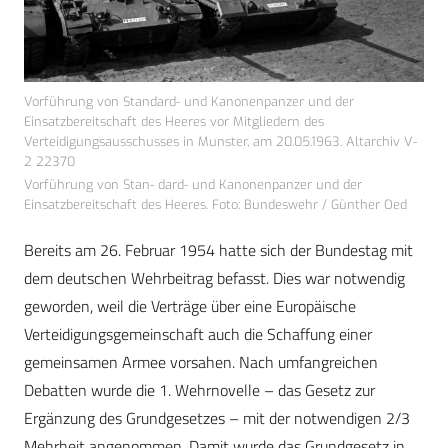
Vorführung von Standard- und Kanonenpanzer und der
Einsatzbereitschaft des Heeres vor Mitgliedern des
Verteidigungsausschusses in Munster, am 20.05.1963. Altarchiv V-
2 22370
Vorführung von Stan- dard- und Kanonenpanzer und der
Einsatzbereitschaft des Heeres. Foto: Bundeswehr / Günther Oed
Bereits am 26. Februar 1954 hatte sich der Bundestag mit
dem deutschen Wehrbeitrag befasst. Dies war notwendig
geworden, weil die Verträge über eine Europäische
Verteidigungsgemeinschaft auch die Schaffung einer
gemeinsamen Armee vorsahen. Nach umfangreichen
Debatten wurde die 1. Wehrnovelle – das Gesetz zur
Ergänzung des Grundgesetzes – mit der notwendigen 2/3
Mehrheit angenommen. Damit wurde das Grundgesetz in