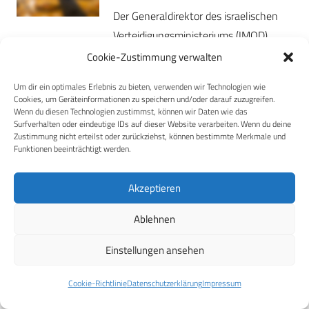
Der Generaldirektor des israelischen
Verteidigungsministeriums (IMOD),
Generalmajor a.D. Amir Baram,…
Cookie-Zustimmung verwalten
Mehr
Um dir ein optimales Erlebnis zu bieten, verwenden wir Technologien wie
Cookies, um Geräteinformationen zu speichern und/oder darauf zuzugreifen.
Wenn du diesen Technologien zustimmst, können wir Daten wie das
29. Juli 2026
INDUSTRIE
Surfverhalten oder eindeutige IDs auf dieser Website verarbeiten. Wenn du deine
Rafael: 1.000. TYPHOON-
Zustimmung nicht erteilst oder zurückziehst, können bestimmte Merkmale und
Funktionen beeinträchtigt werden.
System an die israelische Marine
ausgeliefert
Akzeptieren
Rafael Advanced Defense Systems
Ltd. hat das 1.000. TYPHOON-System
Ablehnen
ausgeliefert…
Einstellungen ansehen
Mehr
Cookie-Richtlinie
Datenschutzerklärung
Impressum
20. Juli 2026
INTERNATIONAL
AIR DEFENCE