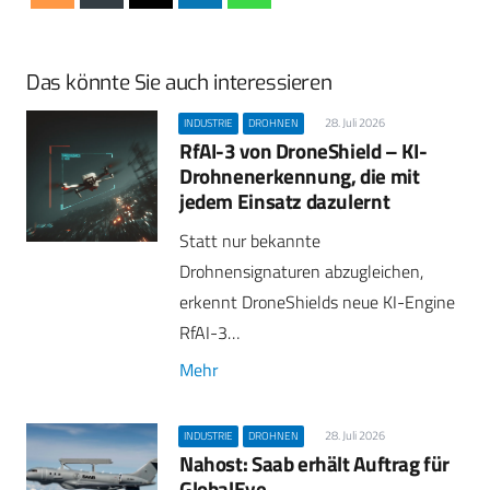
Das könnte Sie auch interessieren
28. Juli 2026
INDUSTRIE
DROHNEN
RfAI-3 von DroneShield – KI-
Drohnenerkennung, die mit
jedem Einsatz dazulernt
Statt nur bekannte
Drohnensignaturen abzugleichen,
erkennt DroneShields neue KI-Engine
RfAI-3…
Mehr
28. Juli 2026
INDUSTRIE
DROHNEN
Nahost: Saab erhält Auftrag für
GlobalEye