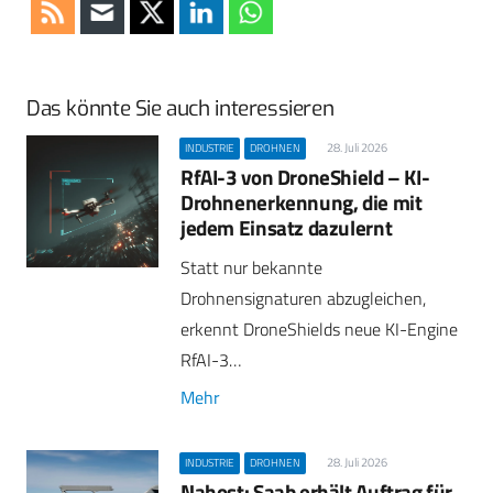
Das könnte Sie auch interessieren
28. Juli 2026
INDUSTRIE
DROHNEN
RfAI-3 von DroneShield – KI-
Drohnenerkennung, die mit
jedem Einsatz dazulernt
Statt nur bekannte
Drohnensignaturen abzugleichen,
erkennt DroneShields neue KI-Engine
RfAI-3…
Mehr
28. Juli 2026
INDUSTRIE
DROHNEN
Nahost: Saab erhält Auftrag für