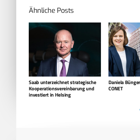
Ähnliche Posts
strategische
Daniela Bünger wird CFO bei
Helsing kü
nbarung und
CONET
an: Autono