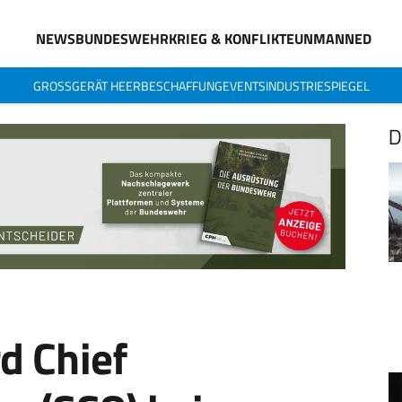
NEWS
BUNDESWEHR
KRIEG & KONFLIKTE
UNMANNED
GROSSGERÄT HEER
BESCHAFFUNG
EVENTS
INDUSTRIESPIEGEL
D
d Chief