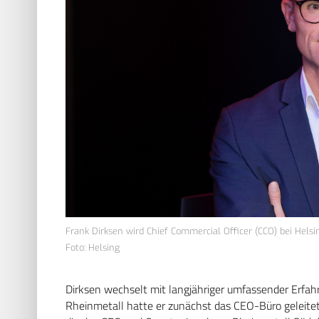
Frank Dirksen wird Chief Commercial Officer (CCO) bei Helsi
Foto: Helsing
Dirksen wechselt mit langjähriger umfassender Erfahr
Rheinmetall hatte er zunächst das CEO-Büro geleitet