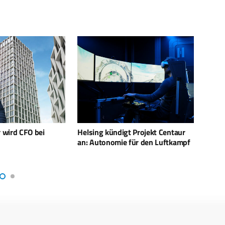
ndigt Projekt Centaur
Kay Borschel wechselt zur MTG
S
mie für den Luftkampf
d