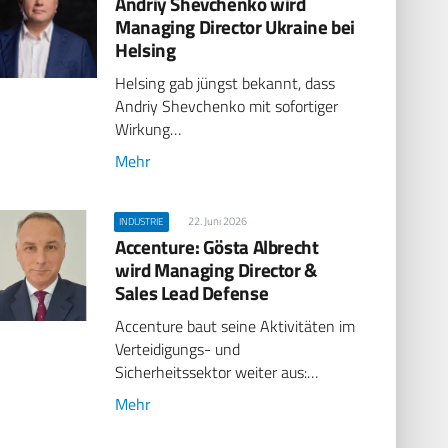
Andriy Shevchenko wird
Managing Director Ukraine bei
Helsing
Helsing gab jüngst bekannt, dass
Andriy Shevchenko mit sofortiger
Wirkung…
Mehr
22. Juni 2026
INDUSTRIE
Accenture: Gösta Albrecht
wird Managing Director &
Sales Lead Defense
Accenture baut seine Aktivitäten im
Verteidigungs- und
Sicherheitssektor weiter aus:…
Mehr