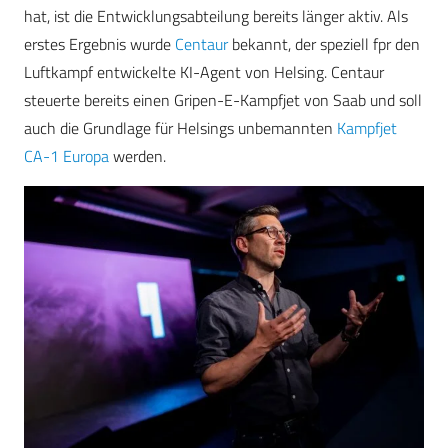
hat, ist die Entwicklungsabteilung bereits länger aktiv. Als
erstes Ergebnis wurde
Centaur
bekannt, der speziell fpr den
Luftkampf entwickelte KI-Agent von Helsing. Centaur
steuerte bereits einen
Gripen-E-Kampfjet von Saab und soll
auch die Grundlage für Helsings unbemannten
Kampfjet
CA-1 Europa
werden.