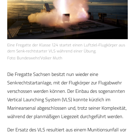
Eine Fregatte der Klasse 124 startet einen Luftziel-Flugkörper aus
dem Senk-rechtstarter VLS während einer Übung.
Foto: Bundeswehr/Volker Muth
Die Fregatte Sachsen besitzt nun wieder eine
Senkrechtstartanlage, mit der Flugkörper zur Flugabwehr
verschossen werden können. Der Einbau des sogenannten
Vertical Launching System (VLS) konnte kürzlich im
Marinearsenal abgeschlossen und, trotz seiner Komplexität,
während der planmäßigen Liegezeit durchgeführt werden.
Der Ersatz des VLS resultiert aus einem Munitionsunfall vor