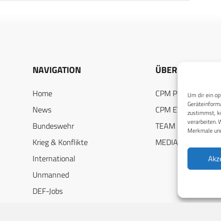
NAVIGATION
ÜBER UNS
Home
CPM PUBLICATION
Um dir ein op
Geräteinforma
News
CPM EVENTS
zustimmst, kö
verarbeiten. 
Bundeswehr
TEAM
Merkmale und
Krieg & Konflikte
MEDIADATEN
International
Akz
Unmanned
DEF-Jobs
Industriespiegel