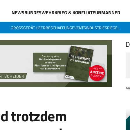
NEWS
BUNDESWEHR
KRIEG & KONFLIKTE
UNMANNED
GROSSGERÄT HEER
BESCHAFFUNG
EVENTS
INDUSTRIESPIEGEL
D
An
d trotzdem