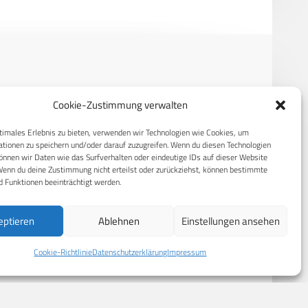
RECHTLICHES
Cookie-Zustimmung verwalten
S
Datenschutzerklärung
timales Erlebnis zu bieten, verwenden wir Technologien wie Cookies, um
tionen zu speichern und/oder darauf zuzugreifen. Wenn du diesen Technologien
Cookie-Richtlinie (EU)
nnen wir Daten wie das Surfverhalten oder eindeutige IDs auf dieser Website
Wenn du deine Zustimmung nicht erteilst oder zurückziehst, können bestimmte
AGB
 Funktionen beeinträchtigt werden.
Compliance
Impressum
eptieren
Ablehnen
Einstellungen ansehen
Cookie-Richtlinie
Datenschutzerklärung
Impressum