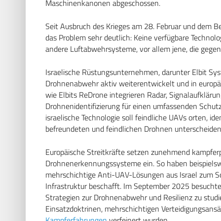
Maschinenkanonen abgeschossen.
Seit Ausbruch des Krieges am 28. Februar und dem Bei
das Problem sehr deutlich: Keine verfügbare Techno
andere Luftabwehrsysteme, vor allem jene, die gegen
Israelische Rüstungsunternehmen, darunter Elbit Sys
Drohnenabwehr aktiv weiterentwickelt und in europ
wie Elbits ReDrone integrieren Radar, Signalaufkläru
Drohnenidentifizierung für einen umfassenden Schutz
israelische Technologie soll feindliche UAVs orten, id
befreundeten und feindlichen Drohnen unterscheiden
Europäische Streitkräfte setzen zunehmend kampferp
Drohnenerkennungssysteme ein. So haben beispielsw
mehrschichtige Anti-UAV-Lösungen aus Israel zum Sc
Infrastruktur beschafft. Im September 2025 besuchte
Strategien zur Drohnenabwehr und Resilienz zu studie
Einsatzdoktrinen, mehrschichtigen Verteidigungsansä
Kampferfahrungen
verfeinert wurden.