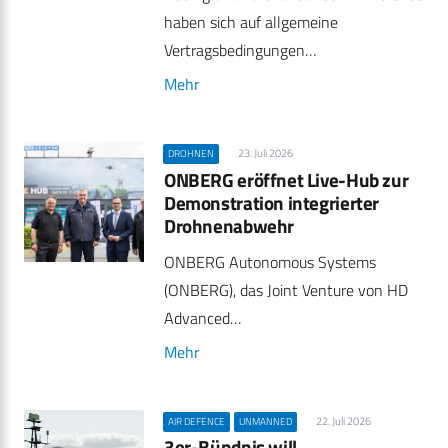
haben sich auf allgemeine
Vertragsbedingungen…
Mehr
23. Juli 2026
DROHNEN
ONBERG eröffnet Live-Hub zur
Demonstration integrierter
Drohnenabwehr
ONBERG Autonomous Systems
(ONBERG), das Joint Venture von HD
Advanced…
Mehr
22. Juli 2026
AIR DEFENCE
UNMANNED
3er-Bündnis will