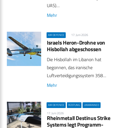
UAS)…
Mehr
17. Juni 2026
AIR DEFENCE
Israels Heron-Drohne von
Hisbollah abgeschossen
Die Hisbollah im Libanon hat
begonnen, das iranische
Luftverteidigungssystem 358…
Mehr
AIR DEFENCE
RÜSTUNG
UNMANNED
17. Juni 2026
Rheinmetall Destinus Strike
Systems legt Programm-