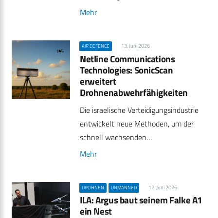
Mehr
13. Juni 2026
AIR DEFENCE
Netline Communications
Technologies: SonicScan
erweitert
Drohnenabwehrfähigkeiten
Die israelische Verteidigungsindustrie
entwickelt neue Methoden, um der
schnell wachsenden…
Mehr
12. Juni 2026
DROHNEN
UNMANNED
ILA: Argus baut seinem Falke A1
ein Nest