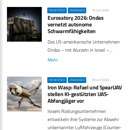
18. Juni 2026
AIR DEFENCE
UNMANNED
Eurosatory 2026: Ondas
vernetzt autonome
Schwarmfähigkeiten
Das US-amerikanische Unternehmen
Ondas – mit Wurzeln in Israel –…
Mehr
18. Juni 2026
AIR DEFENCE
UNMANNED
Iron Wasp: Rafael und SpearUAV
stellen KI-gestützten UAS-
Abfangjäger vor
Israels Rüstungsunternehmen
entwickeln ihre Systeme zur Abwehr
unbemannter Luftfahrzeuge (Counter-