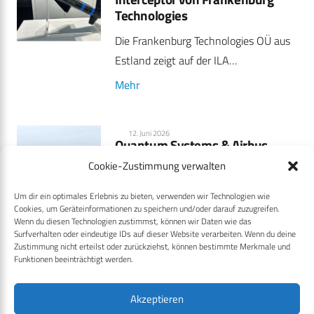
Technologies
Die Frankenburg Technologies OÜ aus
Estland zeigt auf der ILA…
Mehr
12. Juni 2026
Quantum Systems & Airbus
integrieren C-UAS auf
Cookie-Zustimmung verwalten
Hubschraubern
Um dir ein optimales Erlebnis zu bieten, verwenden wir Technologien wie
Airbus Helicopters und Quantum
Cookies, um Geräteinformationen zu speichern und/oder darauf zuzugreifen.
Systems haben auf der ILA Berlin…
Wenn du diesen Technologien zustimmst, können wir Daten wie das
Surfverhalten oder eindeutige IDs auf dieser Website verarbeiten. Wenn du deine
Mehr
Zustimmung nicht erteilst oder zurückziehst, können bestimmte Merkmale und
Funktionen beeinträchtigt werden.
AIR DEFENCE
STRATEGIE
UNMANNED
Akzeptieren