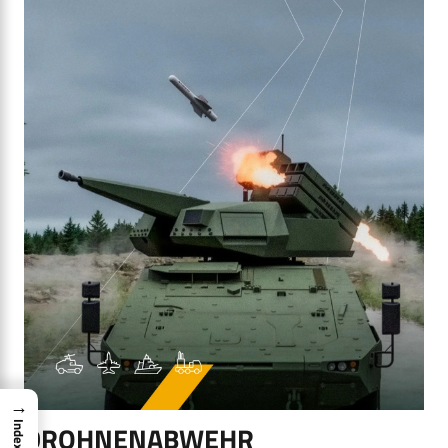
→
DROHNENABWEHR
Index