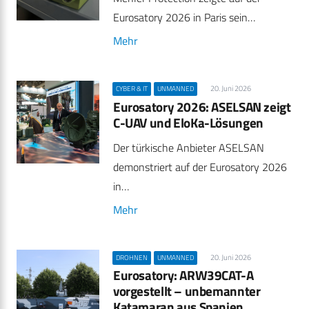
Eurosatory 2026 in Paris sein…
Mehr
20. Juni 2026
CYBER & IT
UNMANNED
Eurosatory 2026: ASELSAN zeigt
C-UAV und EloKa-Lösungen
Der türkische Anbieter ASELSAN
demonstriert auf der Eurosatory 2026
in…
Mehr
20. Juni 2026
DROHNEN
UNMANNED
Eurosatory: ARW39CAT-A
vorgestellt – unbemannter
Katamaran aus Spanien