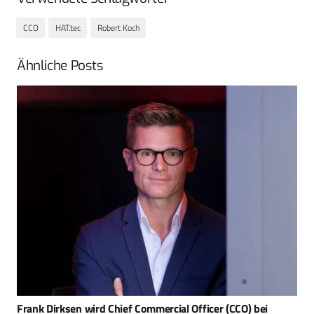
CCO
HAT.tec
Robert Koch
Ähnliche Posts
HAT.tec stärkt Führungsteam für europaweites Wachstum