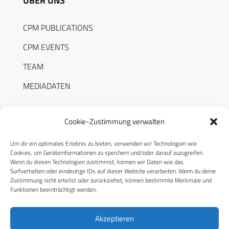
ÜBER UNS
CPM PUBLICATIONS
CPM EVENTS
TEAM
MEDIADATEN
Cookie-Zustimmung verwalten
Um dir ein optimales Erlebnis zu bieten, verwenden wir Technologien wie
RECHTLICHES
Cookies, um Geräteinformationen zu speichern und/oder darauf zuzugreifen.
Wenn du diesen Technologien zustimmst, können wir Daten wie das
Surfverhalten oder eindeutige IDs auf dieser Website verarbeiten. Wenn du deine
Datenschutzerklärung
Zustimmung nicht erteilst oder zurückziehst, können bestimmte Merkmale und
Funktionen beeinträchtigt werden.
Cookie-Richtlinie (EU)
AGB
Akzeptieren