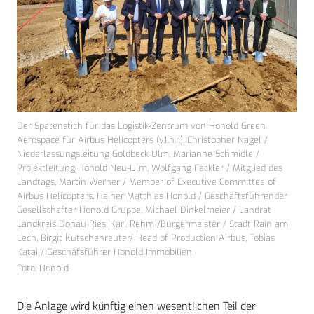
Der Spatenstich für das Logistik-Zentrum von Honold Green
Aerospace für Airbus Helicopters (v.l.n.r.): Christopher Nagel /
Niederlassungsleitung Goldbeck Ulm, Marianne Schmidle /
Projektleitung Honold Neu-Ulm, Wolfgang Fackler / Mitglied des
Landtags, Martin Werner / Member of Executive Committee of
Airbus Helicopters, Heiner Matthias Honold / Geschäftsführender
Gesellschafter Honold Gruppe, Michael Dinkelmeier / Landrat
Landkreis Donau Ries, Karl Rehm /Bürgermeister / Stadt Rain am
Lech, Birgit Kutschenreuter/ Head of Production Airbus, Tobias
Katai / Geschäfsführer Honold Immobilien.
Foto: Honold
Die Anlage wird künftig einen wesentlichen Teil der